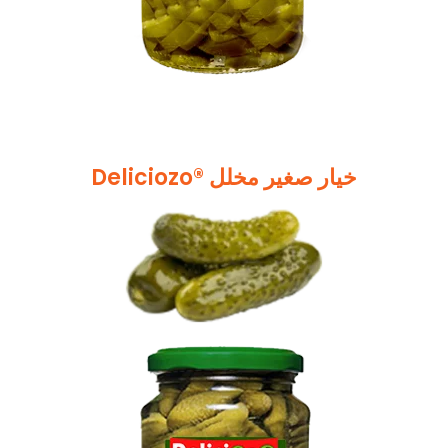
Deliciozo® خیار صغیر مخلل