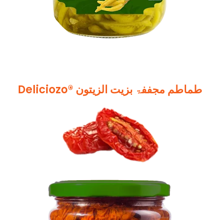
Deliciozo® طماطم مجففۃ بزیت الزیتون