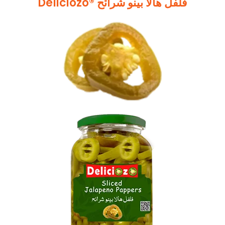
Deliciozo® فلفل ھالا بینو شرائح