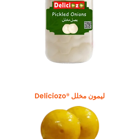
Deliciozo® لیمون مخلل