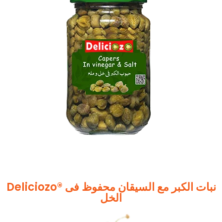
Deliciozo® نبات الکبر مع السیقان محفوظ فی
الخل